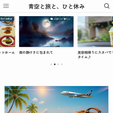
青空と旅と、ひと休み
心地いい暮らし
リラックス
の静けさに包まれて
美容院帰りにスタバでリフレッシュ
タイム♪